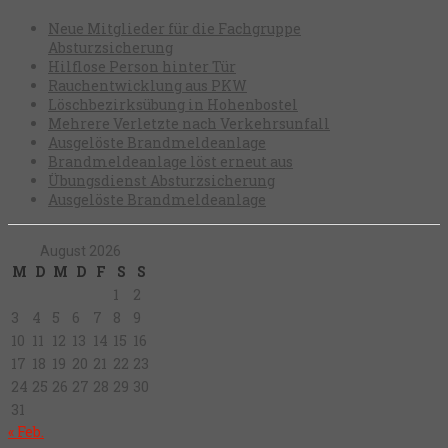
Neue Mitglieder für die Fachgruppe
Absturzsicherung
Hilflose Person hinter Tür
Rauchentwicklung aus PKW
Löschbezirksübung in Hohenbostel
Mehrere Verletzte nach Verkehrsunfall
Ausgelöste Brandmeldeanlage
Brandmeldeanlage löst erneut aus
Übungsdienst Absturzsicherung
Ausgelöste Brandmeldeanlage
August 2026
M
D
M
D
F
S
S
1
2
3
4
5
6
7
8
9
10
11
12
13
14
15
16
17
18
19
20
21
22
23
24
25
26
27
28
29
30
31
« Feb.