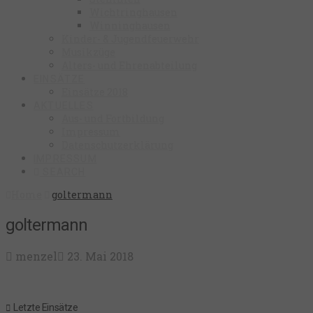
Wichtringhausen
Winninghausen
Kinder- & Jugendfeuerwehr
Musikzüge
Alters- und Ehrenabteilung
EINSÄTZE
Einsätze 2018
AKTUELLES
Aus- und Fortbildung
Impressum
Datenschutzerklärung
IMPRESSUM
SEARCH
Home
goltermann
goltermann
menzel
23. Mai 2018
Letzte Einsätze