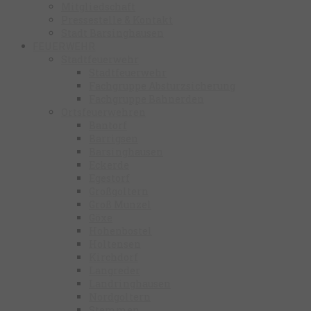
Mitgliedschaft
Pressestelle & Kontakt
Stadt Barsinghausen
FEUERWEHR
Stadtfeuerwehr
Stadtfeuerwehr
Fachgruppe Absturzsicherung
Fachgruppe Bahnerden
Ortsfeuerwehren
Bantorf
Barrigsen
Barsinghausen
Eckerde
Egestorf
Großgoltern
Groß Munzel
Göxe
Hohenbostel
Holtensen
Kirchdorf
Langreder
Landringhausen
Nordgoltern
Stemmen