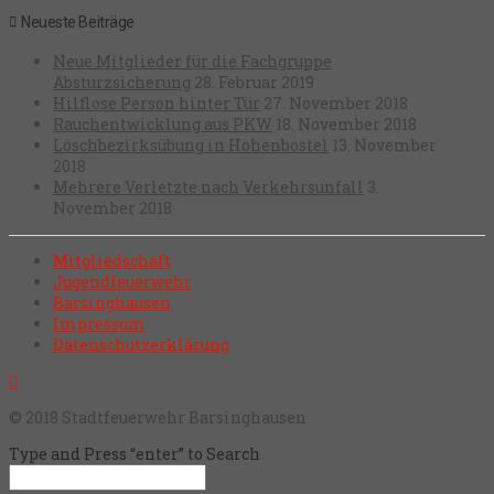
Neueste Beiträge
Neue Mitglieder für die Fachgruppe
Absturzsicherung
28. Februar 2019
Hilflose Person hinter Tür
27. November 2018
Rauchentwicklung aus PKW
18. November 2018
Löschbezirksübung in Hohenbostel
13. November
2018
Mehrere Verletzte nach Verkehrsunfall
3.
November 2018
Mitgliedschaft
Jugendfeuerwehr
Barsinghausen
Impressum
Datenschutzerklärung
© 2018 Stadtfeuerwehr Barsinghausen
Type and Press “enter” to Search