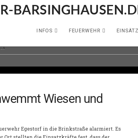
INFOS
FEUERWEHR
EINSÄT
TEN
chwemmt Wiesen und
uerwehr Egestorf in die Brinkstraße alarmiert. Es
 Ort stellten die Einsatzkräfte fest, dass der