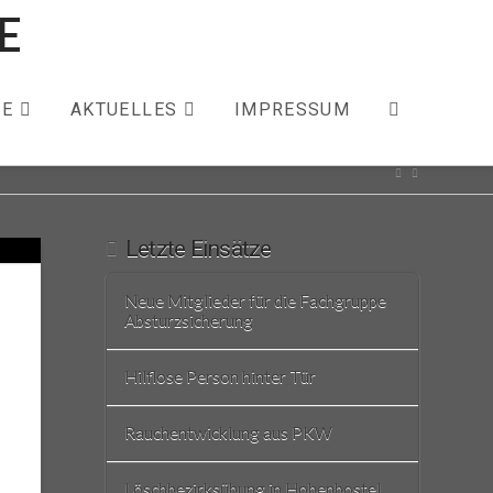
ZE
AKTUELLES
IMPRESSUM
Letzte Einsätze
Neue Mitglieder für die Fachgruppe
Absturzsicherung
Hilflose Person hinter Tür
Rauchentwicklung aus PKW
Löschbezirksübung in Hohenbostel