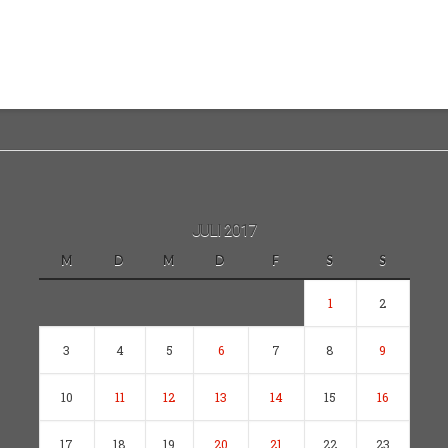
JULI 2017
M
D
M
D
F
S
S
1
2
3
4
5
6
7
8
9
10
11
12
13
14
15
16
17
18
19
20
21
22
23