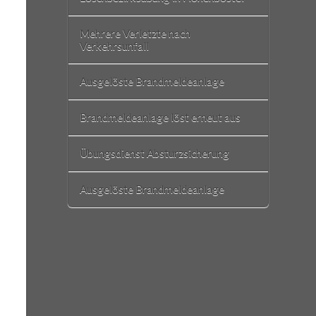
Mehrere Verletzte nach
Verkehrsunfall
Ausgelöste Brandmeldeanlage
Brandmeldeanlage löst erneut aus
Übungsdienst Absturzsicherung
Ausgelöste Brandmeldeanlage