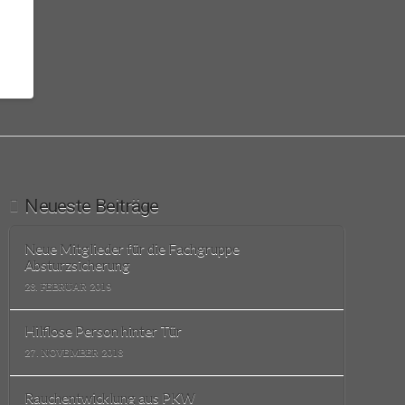
Neueste Beiträge
Neue Mitglieder für die Fachgruppe
Absturzsicherung
28. FEBRUAR 2019
Hilflose Person hinter Tür
27. NOVEMBER 2018
Rauchentwicklung aus PKW