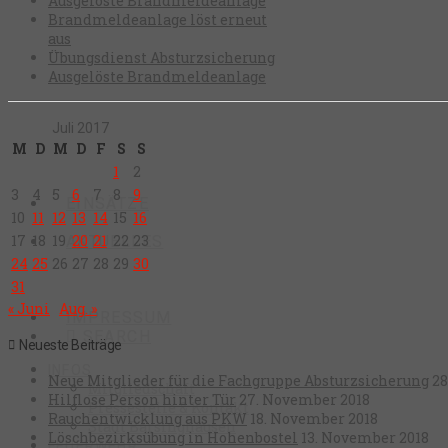
Ausgelöste Brandmeldeanlage
Brandmeldeanlage löst erneut
aus
Übungsdienst Absturzsicherung
Ausgelöste Brandmeldeanlage
Juli 2017
M
D
M
D
F
S
S
1
2
3
4
5
6
7
8
9
EINSÄTZE
10
11
12
13
14
15
16
17
18
19
20
21
22
23
AKTUELLES
24
25
26
27
28
29
30
31
« Juni
Aug. »
IMPRESSUM
SEARCH
Neueste Beiträge
INFOS
Neue Mitglieder für die Fachgruppe Absturzsicherung
28
Mitgliedschaft
Hilflose Person hinter Tür
27. November 2018
Pressestelle & Kontakt
Rauchentwicklung aus PKW
18. November 2018
Stadt Barsinghausen
Löschbezirksübung in Hohenbostel
13. November 2018
FEUERWEHR