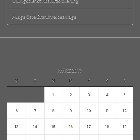
Übungsdienst Absturzsicherung
Ausgelöste Brandmeldeanlage
MÄRZ 2017
M
D
M
D
F
S
S
1
2
3
4
5
6
7
8
9
10
11
12
13
14
15
16
17
18
19