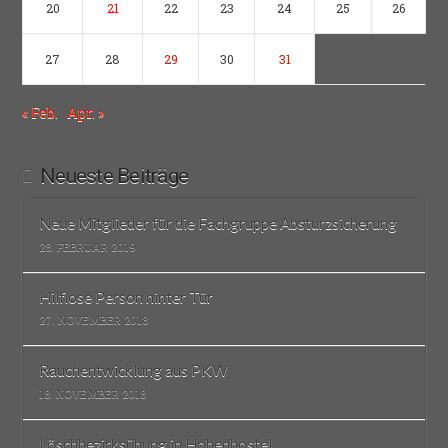
20
21
22
23
24
25
26
27
28
29
30
31
« Feb.
Apr. »
Neueste Beiträge
Neue Mitglieder für die Fachgruppe Absturzsicherung
28. FEBRUAR 2019
Hilflose Person hinter Tür
27. NOVEMBER 2018
Rauchentwicklung aus PKW
18. NOVEMBER 2018
Löschbezirksübung in Hohenbostel