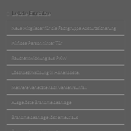
Letzte Einsätze
Neue Mitglieder für die Fachgruppe Absturzsicherung
Hilflose Person hinter Tür
Rauchentwicklung aus PKW
Löschbezirksübung in Hohenbostel
Mehrere Verletzte nach Verkehrsunfall
Ausgelöste Brandmeldeanlage
Brandmeldeanlage löst erneut aus